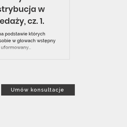
strybucja w
daży, cz. 1.
na podstawie których
 sobie w głowach wstępny
 uformowany...
Umów konsultacje