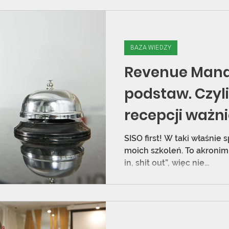
BAZA WIEDZY
Revenue Man
podstaw. Czyl
recepcji ważni
myślisz
SISO first! W taki właśni
moich szkoleń. To akronim 
in, shit out”, więc nie...