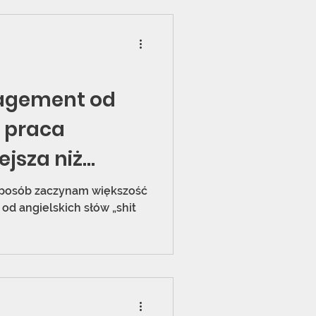
agement od
i praca
ejsza niż
e sposób zaczynam większość
od angielskich słów „shit