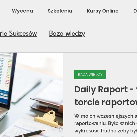
Wycena
Szkolenia
Kursy Online
D
rie Sukcesów
Baza wiedzy
BAZA WIEDZY
Daily Raport -
torcie raport
W moich wcześniejszych a
raportowaniu. Było w nich 
wykresów. Trudno żeby było