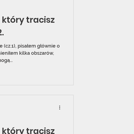
który tracisz
.
 (cz.1), pisałem głównie o
ieniłem kilka obszarów,
ogą...
który tracisz