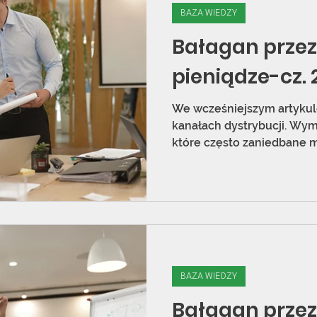
BAZA WIEDZY
Bałagan przez 
pieniądze-cz. 2
We wcześniejszym artykule
kanałach dystrybucji. Wym
które często zaniedbane m
BAZA WIEDZY
Bałagan przez 