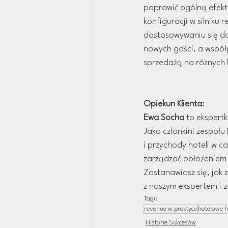
poprawić ogólną efekt
konfiguracji w silniku
dostosowywaniu się do
nowych gości, a współp
sprzedażą na różnych 
Opiekun Klienta:
Ewa Socha
 to ekspert
Jako członkini zespołu
i przychody hoteli w c
zarządzać obłożeniem 
Zastanawiasz się, jak 
z naszym ekspertem i 
Tagi:
revenue w praktyce
hotelowe h
Historie Sukcesów