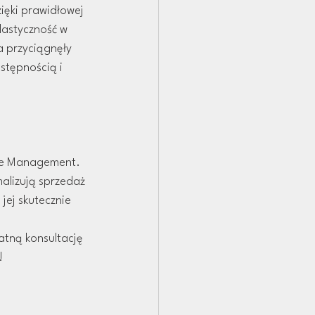
ięki prawidłowej 
lastyczność w 
 przyciągnęły 
stępnością i 
nue Management. 
alizują sprzedaż 
jej skutecznie 
atną konsultację 
!