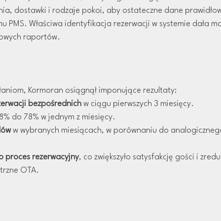
nia, dostawki i rodzaje pokoi, aby ostateczne dane prawidłow
u PMS. Właściwa identyfikacja rezerwacji w systemie dała mo
owych raportów.
łaniom, Kormoran osiągnął imponujące rezultaty:
zerwacji bezpośrednich
 w ciągu pierwszych 3 miesięcy.
58% do 78% w jednym z miesięcy.
dów
 w wybranych miesiącach, w porównaniu do analogicznego
 proces rezerwacyjny
, co zwiększyło satysfakcję gości i zred
ętrzne OTA.