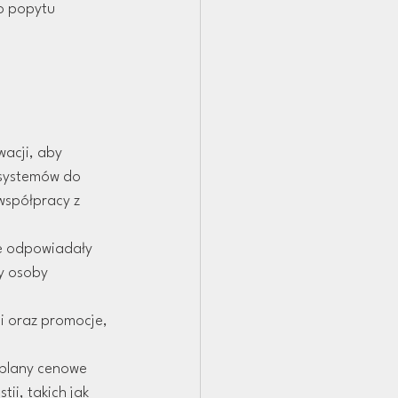
go popytu
acji, aby 
 systemów do 
współpracy z 
e odpowiadały 
y osoby 
 oraz promocje, 
plany cenowe 
ii, takich jak 