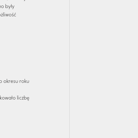
o były 
żliwość 
 okresu roku 
ukowało liczbę 