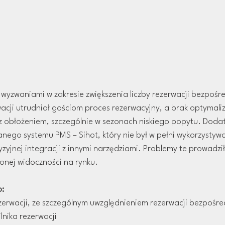
wyzwaniami w zakresie zwiększenia liczby rezerwacji bezpośr
rwacji utrudniał gościom proces rezerwacyjny, a brak optymaliz
obłożeniem, szczególnie w sezonach niskiego popytu. Dodat
nego systemu PMS – Sihot, który nie był w pełni wykorzystyw
yjnej integracji z innymi narzędziami. Problemy te prowadził
onej widoczności na rynku.
o:
ezerwacji, ze szczególnym uwzględnieniem rezerwacji bezpośre
nika rezerwacji