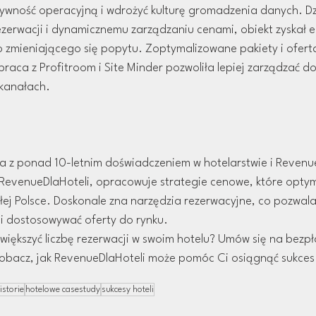
ywność operacyjną i wdrożyć kulturę gromadzenia danych. Dz
 rezerwacji i dynamicznemu zarządzaniu cenami, obiekt zyskał e
 zmieniającego się popytu. Zoptymalizowane pakiety i oferta
raca z Profitroom i Site Minder pozwoliła lepiej zarządzać do
kanałach.
ka z ponad 10-letnim doświadczeniem w hotelarstwie i Reve
 RevenueDlaHoteli, opracowuje strategie cenowe, które optym
ałej Polsce. Doskonale zna narzędzia rezerwacyjne, co pozwala 
i dostosowywać oferty do rynku.
zwiększyć liczbę rezerwacji w swoim hotelu? Umów się na bezpł
zobacz, jak RevenueDlaHoteli może pomóc Ci osiągnąć sukces
istorie
hotelowe casestudy
sukcesy hoteli