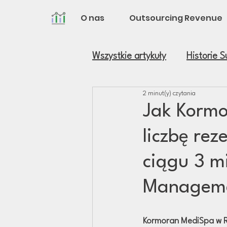
O nas
Outsourcing Revenue
Wszystkie artykuły
Historie 
2 minut(y) czytania
Jak Kormo
liczbę re
ciągu 3 m
Managem
Kormoran MediSpa w Ro