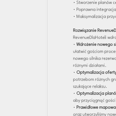
• Stworzenie planów c
• Poprawna integracja 
• Maksymalizacja prz
Rozwiązanie RevenueDl
RevenueDlaHoteli wdro
• 
Wdrożenie nowego sil
ułatwić gościom proces
nowego silnika rezerw
różnymi działami.
• 
Optymalizacja ofert
potrzebom różnych grup
szukające relaksu.
• 
Optymalizacja plan
aby przyciągnąć gości
• 
Prawidłowe mapowa
oraz utworzyliśmy nowe