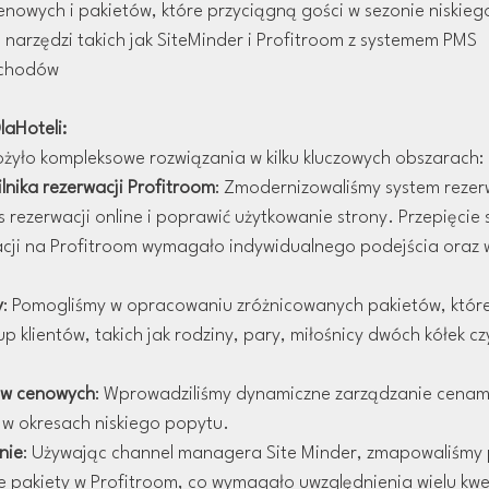
enowych i pakietów, które przyciągną gości w sezonie niskie
narzędzi takich jak SiteMinder i Profitroom z systemem PMS
ychodów
aHoteli:
żyło kompleksowe rozwiązania w kilku kluczowych obszarach:
nika rezerwacji Profitroom
: Zmodernizowaliśmy system rezerw
 rezerwacji online i poprawić użytkowanie strony. Przepięcie
acji na Profitroom wymagało indywidualnego podejścia oraz 
y
: Pomogliśmy w opracowaniu zróżnicowanych pakietów, któr
 klientów, takich jak rodziny, pary, miłośnicy dwóch kółek cz
ów cenowych
: Wprowadziliśmy dynamiczne zarządzanie cenami
 w okresach niskiego popytu.
nie
: Używając channel managera Site Minder, zmapowaliśmy 
 pakiety w Profitroom, co wymagało uwzględnienia wielu kwest