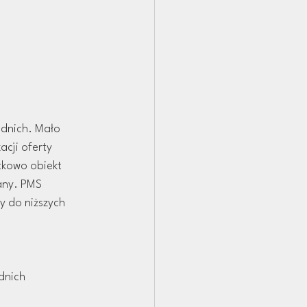
ednich. Mało 
acji oferty 
kowo obiekt 
any. PMS 
y do niższych 
dnich