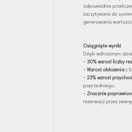
odpowiednie przelicze
zaczytywane do system
generowania wartości
Osiągnięte wyniki
Dzięki wdrożonym dzia
• 
30% wzrost liczby re
• 
Wzrost obłożenia
 z 
• 
23% wzrost przycho
poprzedniego.
• 
Znacznie poprawiono
rezerwacji przez zewn